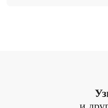
Уз
и дру