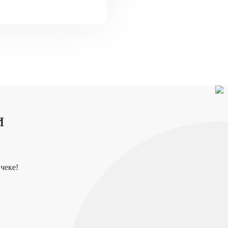
и
чеке!