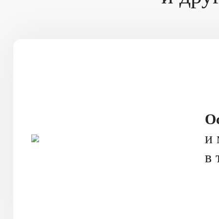
О
и 
в 