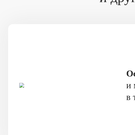
О
и 
в 