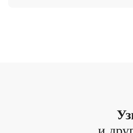
Уз
и дру