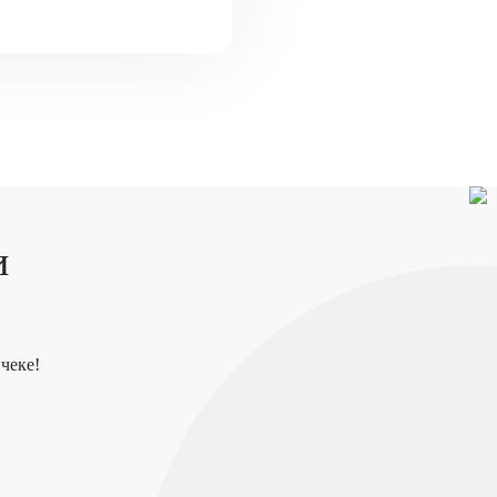
и
чеке!