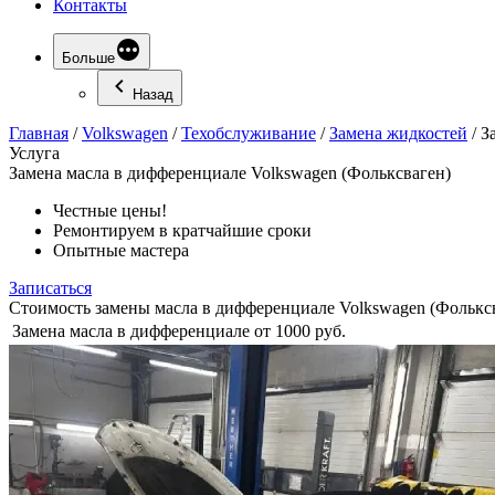
Контакты
Больше
Назад
Главная
/
Volkswagen
/
Техобслуживание
/
Замена жидкостей
/
З
Услуга
Замена
масла в дифференциале Volkswagen (Фольксваген)
Честные цены!
Ремонтируем в кратчайшие сроки
Опытные мастера
Записаться
Стоимость замены масла в дифференциале Volkswagen (Фолькс
Замена масла в дифференциале
от 1000 руб.