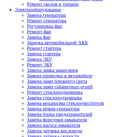
Ремонт сколов и трещин
Электрооборудование
Замена генератора
Ремонт генератора
Регулировка фар
Ремонт фар
Замена фар
Зарядка автомобильной АКБ
Ремонт стартера
Замена стартера
Замена ЭБУ
Ремонт ЭБУ
Замена замка зажигания
Замена проводки в автомобиле
Замена ламп ближнего света
Замена ламп габаритных огней
Ремонт стеклоподъемника
Замена стеклоподъемника
Замена механизма стеклоочистителя
Замена ремня генератора
Замена блока предохранителей
Замена форсунки омывателя
Замена насоса омывателя
Замена датчика кислорода
Замена датчика скорости