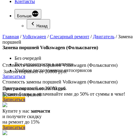
Контакты
Больше
Назад
Главная
/
Volkswagen
/
Слесарный ремонт
/
Двигатель
/
Замена
поршней
Замена
поршней Volkswagen (Фольксваген)
Без очередей
Все автозапчасти в наличии
Стоимость замены поршней Volkswagen (Фольксваген)
Удобное расположение автосервисов
Замена поршней
от 20000 руб.
Записаться
Стоимость замены поршней Volkswagen (Фольксваген)
Замена поршней
от 20000 руб.
Программа
лояльности
Акция
Копите баллы и оплачивайте ими до 50% от суммы в чеке!
Записаться
Купите у нас
запчасти
и получите скидку
на ремонт до 15%
Записаться