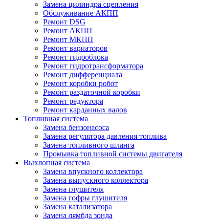
Замена цилиндра сцепления
Обслуживание АКПП
Ремонт DSG
Ремонт АКПП
Ремонт МКПП
Ремонт вариаторов
Ремонт гидроблока
Ремонт гидротрансформатора
Ремонт дифференциала
Ремонт коробки робот
Ремонт раздаточной коробки
Ремонт редуктора
Ремонт карданных валов
Топливная система
Замена бензонасоса
Замена регулятора давления топлива
Замена топливного шланга
Промывка топливной системы двигателя
Выхлопная система
Замена впускного коллектора
Замена выпускного коллектора
Замена глушителя
Замена гофры глушителя
Замена катализатора
Замена лямбда зонда