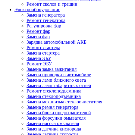
Ремонт сколов и трещин
Электрооборудование
Замена генератора
Ремонт генератора
Регулировка фар
Ремонт фар
Замена фар
Зарядка автомобильной АКБ
Ремонт стартера
Замена стартера
Замена ЭБУ
Ремонт ЭБУ
Замена замка зажигания
Замена проводки в автомобиле
Замена ламп ближнего света
Замена ламп габаритных огней
Ремонт стеклоподъемника
Замена стеклоподъемника
Замена механизма стеклоочистителя
Замена ремня генератора
Замена блока предохранителей
Замена форсунки омывателя
Замена насоса омывателя
Замена датчика кислорода
Замена датчика скорости