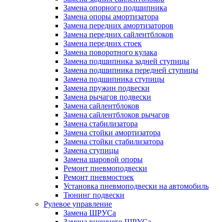
Замена опорного подшипника
Замена опоры амортизатора
Замена передних амортизаторов
Замена передних сайлентблоков
Замена передних стоек
Замена поворотного кулака
Замена подшипника задней ступицы
Замена подшипника передней ступицы
Замена подшипника ступицы
Замена пружин подвески
Замена рычагов подвески
Замена сайлентблоков
Замена сайлентблоков рычагов
Замена стабилизатора
Замена стойки амортизатора
Замена стойки стабилизатора
Замена ступицы
Замена шаровой опоры
Ремонт пневмоподвески
Ремонт пневмостоек
Установка пневмоподвески на автомобиль
Тюнинг подвески
Рулевое управление
Замена ШРУСа
Замена внешнего ШРУСа