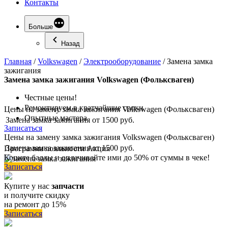
Контакты
Больше
Назад
Главная
/
Volkswagen
/
Электрооборудование
/
Замена замка
зажигания
Замена
замка зажигания Volkswagen (Фольксваген)
Честные цены!
Ремонтируем в кратчайшие сроки
Цены на замену замка зажигания Volkswagen (Фольксваген)
Опытные мастера
Замена замка зажигания
от 1500 руб.
Записаться
Цены на замену замка зажигания Volkswagen (Фольксваген)
Замена замка зажигания
от 1500 руб.
Программа
лояльности
Акция
Копите баллы и оплачивайте ими до 50% от суммы в чеке!
Записаться
Купите у нас
запчасти
и получите скидку
на ремонт до 15%
Записаться