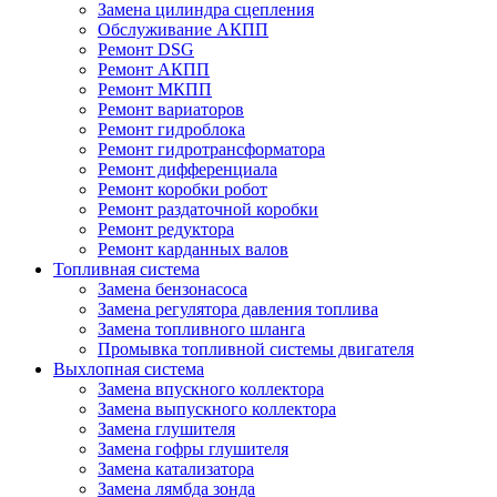
Замена цилиндра сцепления
Обслуживание АКПП
Ремонт DSG
Ремонт АКПП
Ремонт МКПП
Ремонт вариаторов
Ремонт гидроблока
Ремонт гидротрансформатора
Ремонт дифференциала
Ремонт коробки робот
Ремонт раздаточной коробки
Ремонт редуктора
Ремонт карданных валов
Топливная система
Замена бензонасоса
Замена регулятора давления топлива
Замена топливного шланга
Промывка топливной системы двигателя
Выхлопная система
Замена впускного коллектора
Замена выпускного коллектора
Замена глушителя
Замена гофры глушителя
Замена катализатора
Замена лямбда зонда