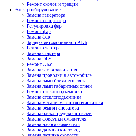
Ремонт сколов и трещин
Электрооборудование
Замена генератора
Ремонт генератора
Регулировка фар
Ремонт фар
Замена фар
Зарядка автомобильной АКБ
Ремонт стартера
Замена стартера
Замена ЭБУ
Ремонт ЭБУ
Замена замка зажигания
Замена проводки в автомобиле
Замена ламп ближнего света
Замена ламп габаритных огней
Ремонт стеклоподъемника
Замена стеклоподъемника
Замена механизма стеклоочистителя
Замена ремня генератора
Замена блока предохранителей
Замена форсунки омывателя
Замена насоса омывателя
Замена датчика кислорода
Замена датчика скорости