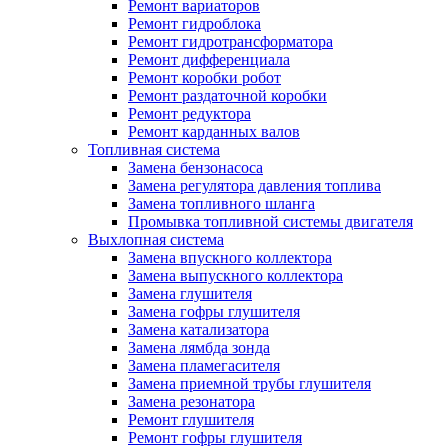
Ремонт вариаторов
Ремонт гидроблока
Ремонт гидротрансформатора
Ремонт дифференциала
Ремонт коробки робот
Ремонт раздаточной коробки
Ремонт редуктора
Ремонт карданных валов
Топливная система
Замена бензонасоса
Замена регулятора давления топлива
Замена топливного шланга
Промывка топливной системы двигателя
Выхлопная система
Замена впускного коллектора
Замена выпускного коллектора
Замена глушителя
Замена гофры глушителя
Замена катализатора
Замена лямбда зонда
Замена пламегасителя
Замена приемной трубы глушителя
Замена резонатора
Ремонт глушителя
Ремонт гофры глушителя