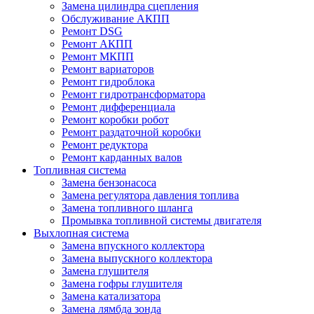
Замена цилиндра сцепления
Обслуживание АКПП
Ремонт DSG
Ремонт АКПП
Ремонт МКПП
Ремонт вариаторов
Ремонт гидроблока
Ремонт гидротрансформатора
Ремонт дифференциала
Ремонт коробки робот
Ремонт раздаточной коробки
Ремонт редуктора
Ремонт карданных валов
Топливная система
Замена бензонасоса
Замена регулятора давления топлива
Замена топливного шланга
Промывка топливной системы двигателя
Выхлопная система
Замена впускного коллектора
Замена выпускного коллектора
Замена глушителя
Замена гофры глушителя
Замена катализатора
Замена лямбда зонда