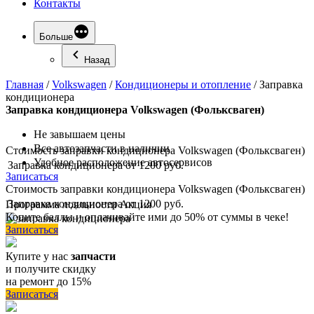
Контакты
Больше
Назад
Главная
/
Volkswagen
/
Кондиционеры и отопление
/
Заправка
кондиционера
Заправка
кондиционера Volkswagen (Фольксваген)
Не завышаем цены
Все автозапчасти в наличии
Стоимость заправки кондиционера Volkswagen (Фольксваген)
Удобное расположение автосервисов
Заправка кондиционера
от 1200 руб.
Записаться
Стоимость заправки кондиционера Volkswagen (Фольксваген)
Заправка кондиционера
от 1200 руб.
Программа
лояльности
Акция
Копите баллы и оплачивайте ими до 50% от суммы в чеке!
Записаться
Купите у нас
запчасти
и получите скидку
на ремонт до 15%
Записаться