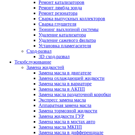
Ремонт катализаторов
Ремонт лямбда зонда
Ремонт резонатора
Сварка выпускных коллекторов
Сварка глушителя
Тюнинг выхлопной системы
Удаление катализатора
Удаление сажевого фильтра
Установка пламегасителя
Сход-развал
3D сход-развал
Техобслуживание
Замена жидкостей
Замена масла в двигателе
Замена охлаждающей жидкости
Замена масла в вариаторе
Замена масла в АКПП
Замена масла раздаточной коробки
Экспресс замена масла
Аппаратная замена масла
Замена тормозной жидкости
Замена жидкости ГУР
Замена масла в мостах авто
Замена масла МКПП
Замена масла в дифференциале