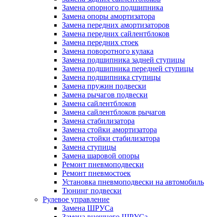
Замена опорного подшипника
Замена опоры амортизатора
Замена передних амортизаторов
Замена передних сайлентблоков
Замена передних стоек
Замена поворотного кулака
Замена подшипника задней ступицы
Замена подшипника передней ступицы
Замена подшипника ступицы
Замена пружин подвески
Замена рычагов подвески
Замена сайлентблоков
Замена сайлентблоков рычагов
Замена стабилизатора
Замена стойки амортизатора
Замена стойки стабилизатора
Замена ступицы
Замена шаровой опоры
Ремонт пневмоподвески
Ремонт пневмостоек
Установка пневмоподвески на автомобиль
Тюнинг подвески
Рулевое управление
Замена ШРУСа
Замена внешнего ШРУСа