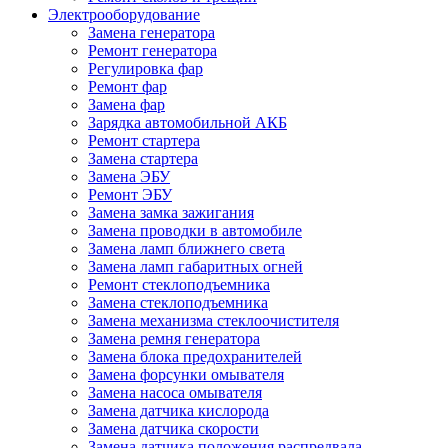
Электрооборудование
Замена генератора
Ремонт генератора
Регулировка фар
Ремонт фар
Замена фар
Зарядка автомобильной АКБ
Ремонт стартера
Замена стартера
Замена ЭБУ
Ремонт ЭБУ
Замена замка зажигания
Замена проводки в автомобиле
Замена ламп ближнего света
Замена ламп габаритных огней
Ремонт стеклоподъемника
Замена стеклоподъемника
Замена механизма стеклоочистителя
Замена ремня генератора
Замена блока предохранителей
Замена форсунки омывателя
Замена насоса омывателя
Замена датчика кислорода
Замена датчика скорости
Замена датчика положения распредвала