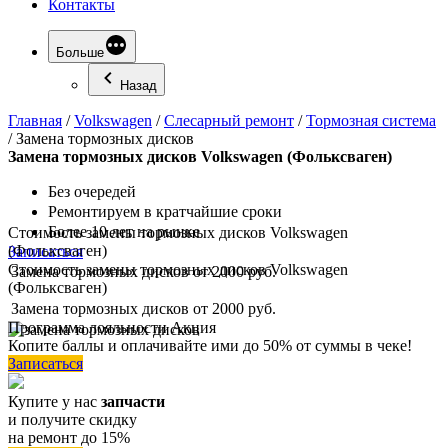
Контакты
Больше
Назад
Главная
/
Volkswagen
/
Слесарный ремонт
/
Тормозная система
/
Замена тормозных дисков
Замена
тормозных дисков Volkswagen (Фольксваген)
Без очередей
Ремонтируем в кратчайшие сроки
Более 10 лет на рынке
Стоимость замены тормозных дисков Volkswagen
(Фольксваген)
Записаться
Стоимость замены тормозных дисков Volkswagen
Замена тормозных дисков
от 2000 руб.
(Фольксваген)
Замена тормозных дисков
от 2000 руб.
Программа
лояльности
Акция
Копите баллы и оплачивайте ими до 50% от суммы в чеке!
Записаться
Купите у нас
запчасти
и получите скидку
на ремонт до 15%