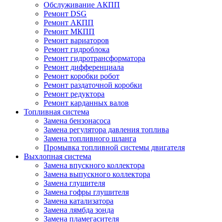
Обслуживание АКПП
Ремонт DSG
Ремонт АКПП
Ремонт МКПП
Ремонт вариаторов
Ремонт гидроблока
Ремонт гидротрансформатора
Ремонт дифференциала
Ремонт коробки робот
Ремонт раздаточной коробки
Ремонт редуктора
Ремонт карданных валов
Топливная система
Замена бензонасоса
Замена регулятора давления топлива
Замена топливного шланга
Промывка топливной системы двигателя
Выхлопная система
Замена впускного коллектора
Замена выпускного коллектора
Замена глушителя
Замена гофры глушителя
Замена катализатора
Замена лямбда зонда
Замена пламегасителя