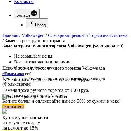
Контакты
Больше
Назад
Главная
/
Volkswagen
/
Слесарный ремонт
/
Тормозная система
/
Замена троса ручного тормоза
Замена
троса ручного тормоза Volkswagen (Фольксваген)
Не завышаем цены
Все автозапчасти в наличии
Опытные мастера
Цены на замену троса ручного тормоза Volkswagen
(Фольксваген)
Записаться
Цены на замену троса ручного тормоза Volkswagen
Замена троса ручного тормоза
от 1500 руб.
(Фольксваген)
Замена троса ручного тормоза
от 1500 руб.
Программа
лояльности
Акция
Копите баллы и оплачивайте ими до 50% от суммы в чеке!
Записаться
Купите у нас
запчасти
и получите скидку
на ремонт до 15%