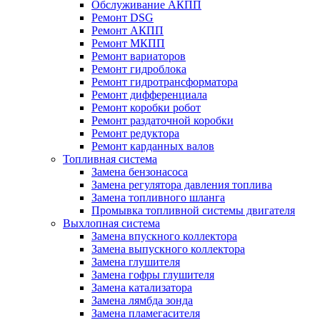
Обслуживание АКПП
Ремонт DSG
Ремонт АКПП
Ремонт МКПП
Ремонт вариаторов
Ремонт гидроблока
Ремонт гидротрансформатора
Ремонт дифференциала
Ремонт коробки робот
Ремонт раздаточной коробки
Ремонт редуктора
Ремонт карданных валов
Топливная система
Замена бензонасоса
Замена регулятора давления топлива
Замена топливного шланга
Промывка топливной системы двигателя
Выхлопная система
Замена впускного коллектора
Замена выпускного коллектора
Замена глушителя
Замена гофры глушителя
Замена катализатора
Замена лямбда зонда
Замена пламегасителя