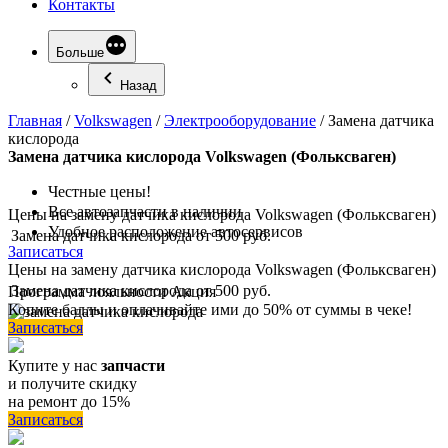
Контакты
Больше
Назад
Главная
/
Volkswagen
/
Электрооборудование
/
Замена датчика
кислорода
Замена
датчика кислорода Volkswagen (Фольксваген)
Честные цены!
Все автозапчасти в наличии
Цены на замену датчика кислорода Volkswagen (Фольксваген)
Удобное расположение автосервисов
Замена датчика кислорода
от 500 руб.
Записаться
Цены на замену датчика кислорода Volkswagen (Фольксваген)
Замена датчика кислорода
от 500 руб.
Программа
лояльности
Акция
Копите баллы и оплачивайте ими до 50% от суммы в чеке!
Записаться
Купите у нас
запчасти
и получите скидку
на ремонт до 15%
Записаться