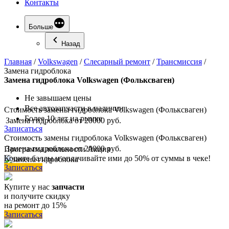
Контакты
Больше
Назад
Главная
/
Volkswagen
/
Слесарный ремонт
/
Трансмиссия
/
Замена гидроблока
Замена
гидроблока Volkswagen (Фольксваген)
Не завышаем цены
Все автозапчасти в наличии
Стоимость замены гидроблока Volkswagen (Фольксваген)
Более 10 лет на рынке
Замена гидроблока
от 20000 руб.
Записаться
Стоимость замены гидроблока Volkswagen (Фольксваген)
Замена гидроблока
от 20000 руб.
Программа
лояльности
Акция
Копите баллы и оплачивайте ими до 50% от суммы в чеке!
Записаться
Купите у нас
запчасти
и получите скидку
на ремонт до 15%
Записаться