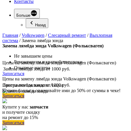
Контакты
Больше
Назад
Главная
/
Volkswagen
/
Слесарный ремонт
/
Выхлопная
система
/
Замена лямбда зонда
Замена
лямбда зонда Volkswagen (Фольксваген)
Не завышаем цены
Ремонтируем в кратчайшие сроки
Цены на замену лямбда зонда Volkswagen (Фольксваген)
Опытные мастера
Замена лямбда зонда
от 1000 руб.
Записаться
Цены на замену лямбда зонда Volkswagen (Фольксваген)
Замена лямбда зонда
от 1000 руб.
Программа
лояльности
Акция
Копите баллы и оплачивайте ими до 50% от суммы в чеке!
Записаться
Купите у нас
запчасти
и получите скидку
на ремонт до 15%
Записаться