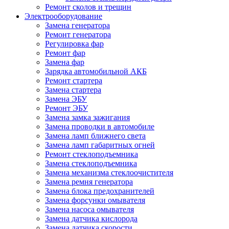
Ремонт сколов и трещин
Электрооборудование
Замена генератора
Ремонт генератора
Регулировка фар
Ремонт фар
Замена фар
Зарядка автомобильной АКБ
Ремонт стартера
Замена стартера
Замена ЭБУ
Ремонт ЭБУ
Замена замка зажигания
Замена проводки в автомобиле
Замена ламп ближнего света
Замена ламп габаритных огней
Ремонт стеклоподъемника
Замена стеклоподъемника
Замена механизма стеклоочистителя
Замена ремня генератора
Замена блока предохранителей
Замена форсунки омывателя
Замена насоса омывателя
Замена датчика кислорода
Замена датчика скорости