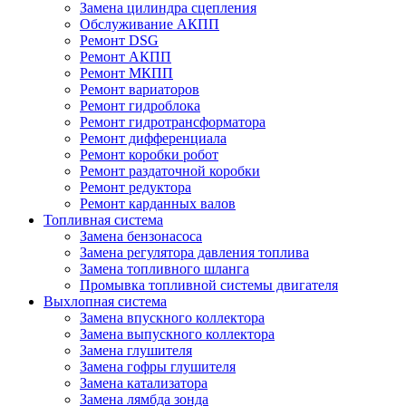
Замена цилиндра сцепления
Обслуживание АКПП
Ремонт DSG
Ремонт АКПП
Ремонт МКПП
Ремонт вариаторов
Ремонт гидроблока
Ремонт гидротрансформатора
Ремонт дифференциала
Ремонт коробки робот
Ремонт раздаточной коробки
Ремонт редуктора
Ремонт карданных валов
Топливная система
Замена бензонасоса
Замена регулятора давления топлива
Замена топливного шланга
Промывка топливной системы двигателя
Выхлопная система
Замена впускного коллектора
Замена выпускного коллектора
Замена глушителя
Замена гофры глушителя
Замена катализатора
Замена лямбда зонда