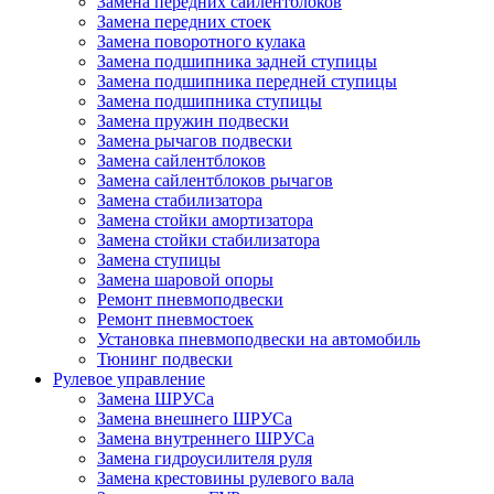
Замена передних сайлентблоков
Замена передних стоек
Замена поворотного кулака
Замена подшипника задней ступицы
Замена подшипника передней ступицы
Замена подшипника ступицы
Замена пружин подвески
Замена рычагов подвески
Замена сайлентблоков
Замена сайлентблоков рычагов
Замена стабилизатора
Замена стойки амортизатора
Замена стойки стабилизатора
Замена ступицы
Замена шаровой опоры
Ремонт пневмоподвески
Ремонт пневмостоек
Установка пневмоподвески на автомобиль
Тюнинг подвески
Рулевое управление
Замена ШРУСа
Замена внешнего ШРУСа
Замена внутреннего ШРУСа
Замена гидроусилителя руля
Замена крестовины рулевого вала