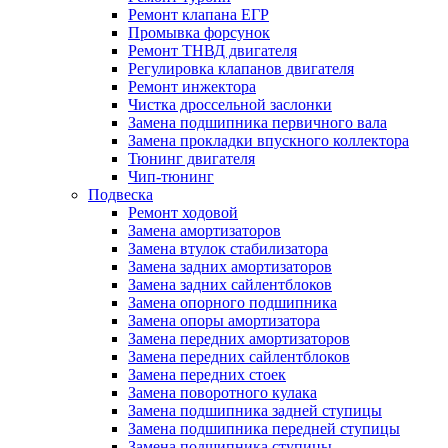
Ремонт клапана ЕГР
Промывка форсунок
Ремонт ТНВД двигателя
Регулировка клапанов двигателя
Ремонт инжектора
Чистка дроссельной заслонки
Замена подшипника первичного вала
Замена прокладки впускного коллектора
Тюнинг двигателя
Чип-тюнинг
Подвеска
Ремонт ходовой
Замена амортизаторов
Замена втулок стабилизатора
Замена задних амортизаторов
Замена задних сайлентблоков
Замена опорного подшипника
Замена опоры амортизатора
Замена передних амортизаторов
Замена передних сайлентблоков
Замена передних стоек
Замена поворотного кулака
Замена подшипника задней ступицы
Замена подшипника передней ступицы
Замена подшипника ступицы