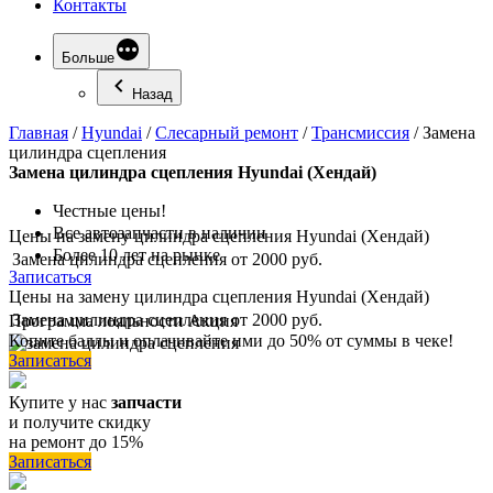
Контакты
Больше
Назад
Главная
/
Hyundai
/
Слесарный ремонт
/
Трансмиссия
/
Замена
цилиндра сцепления
Замена
цилиндра сцепления Hyundai (Хендай)
Честные цены!
Все автозапчасти в наличии
Цены на замену цилиндра сцепления Hyundai (Хендай)
Более 10 лет на рынке
Замена цилиндра сцепления
от 2000 руб.
Записаться
Цены на замену цилиндра сцепления Hyundai (Хендай)
Замена цилиндра сцепления
от 2000 руб.
Программа
лояльности
Акция
Копите баллы и оплачивайте ими до 50% от суммы в чеке!
Записаться
Купите у нас
запчасти
и получите скидку
на ремонт до 15%
Записаться