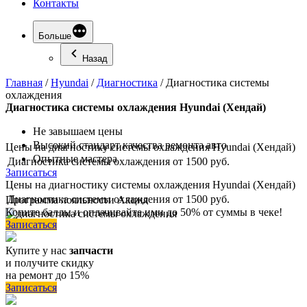
Контакты
Больше
Назад
Главная
/
Hyundai
/
Диагностика
/
Диагностика системы
охлаждения
Диагностика
системы охлаждения Hyundai (Хендай)
Не завышаем цены
Высокий стандарт качества ремонта авто
Цены на диагностику системы охлаждения Hyundai (Хендай)
Опытные мастера
Диагностика системы охлаждения
от 1500 руб.
Записаться
Цены на диагностику системы охлаждения Hyundai (Хендай)
Диагностика системы охлаждения
от 1500 руб.
Программа
лояльности
Акция
Копите баллы и оплачивайте ими до 50% от суммы в чеке!
Записаться
Купите у нас
запчасти
и получите скидку
на ремонт до 15%
Записаться