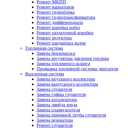
Ремонт МКПП
Ремонт вариаторов
Ремонт гидроблока
Ремонт гидротрансформатора
Ремонт дифференциала
Ремонт коробки робот
Ремонт раздаточной коробки
Ремонт редуктора
Ремонт карданных валов
Топливная система
Замена бензонасоса
Замена регулятора давления топлива
Замена топливного шланга
Промывка топливной системы двигателя
Выхлопная система
Замена впускного коллектора
Замена выпускного коллектора
Замена глушителя
Замена гофры глушителя
Замена катализатора
Замена лямбда зонда
Замена пламегасителя
Замена приемной трубы глушителя
Замена резонатора
Ремонт глушителя