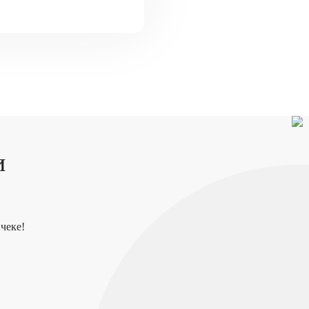
и
чеке!