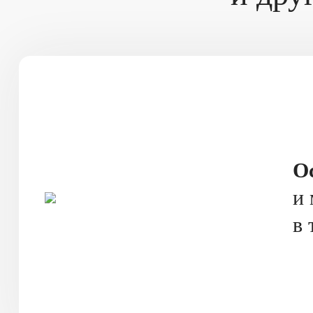
О
и 
в 