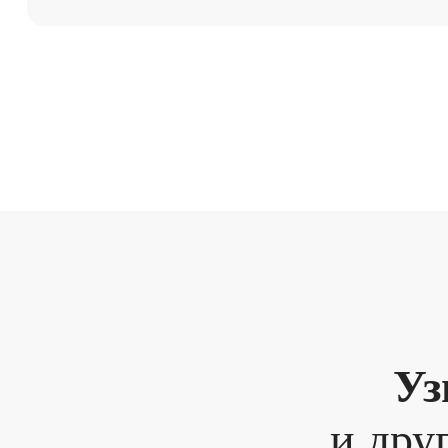
Уз
и дру