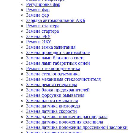
Регулировка фар
Ремонт фар
Замена фар
Зарядка автомобильной АКБ
Ремонт стартера
Замена стартера
Замена ЭБУ
Ремонт ЭБУ
Замена замка зажигания
Замена проводки в автомобиле
Замена ламп ближнего света
Замена ламп габаритных огней
Ремонт стеклоподъемника
Замена стеклоподъемника
Замена механизма стеклоочистителя
Замена ремня генератора
Замена блока предохранителей
Замена форсунки омывателя
Замена насоса омывателя
Замена датчика кислорода
Замена датчика скорости
Замена датчика положения распредвала
Замена датчика положения коленвала
Замена датчика положения дроссельной заслонки
Замена катушки зажигания