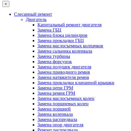
×
Слесарный ремонт
Двигатель
Капитальный ремонт двигателя
Замена ГБЦ
Замена блока цилиндров
Замена прокладки ГБЦ
Замена маслосъемных колпачков
Замена сальника коленвала
Замена турбины
Замена форсунок
Замена подушек двигателя
Замена приводного ремня
Замена натяжителя ремня
Замена прокладки клапанной крышки
Замена цепи ГРМ
Замена ремня ГРМ
Замена маслосъемных колец
Замена поршневых колец
Замена поршней
Замена коленвала
Замена распредвала
Замена опор двигателя
Ремонт распредвала