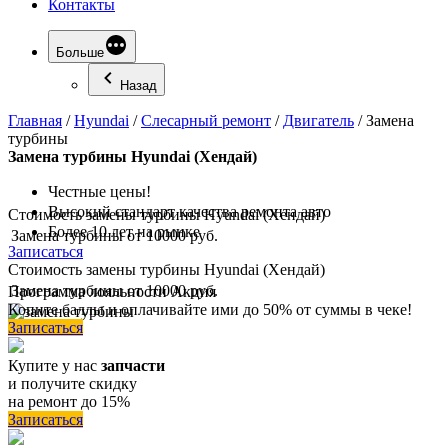
Контакты
Больше
Назад
Главная
/
Hyundai
/
Слесарный ремонт
/
Двигатель
/
Замена
турбины
Замена
турбины Hyundai (Хендай)
Честные цены!
Высокий стандарт качества ремонта авто
Стоимость замены турбины Hyundai (Хендай)
Более 10 лет на рынке
Замена турбины
от 10000 руб.
Записаться
Стоимость замены турбины Hyundai (Хендай)
Замена турбины
от 10000 руб.
Программа
лояльности
Акция
Копите баллы и оплачивайте ими до 50% от суммы в чеке!
Записаться
Купите у нас
запчасти
и получите скидку
на ремонт до 15%
Записаться