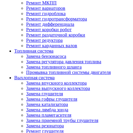
Ремонт МКПП
Ремонт вариаторов
Ремонт гидроблока
Ремонт гидротрансформатора
Ремонт дифференциала
Ремонт коробки робот
Ремонт раздаточной коробки
Ремонт редуктора
Ремонт карданных валов
Топливная система
Замена бензонасоса
Замена регулятора давления топлива
Замена топливного шланга
Промывка топливной системы двигателя
Выхлопная система
Замена впускного коллектора
Замена выпускного коллектора
Замена глушителя
Замена гофры глушителя
Замена катализатора
Замена лямбда зонда
Замена пламегасителя
Замена приемной трубы глушителя
Замена резонатора
Ремонт глушителя