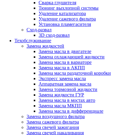
Сварка глушителя
Тюнинг выхлопной системы
Удаление катализатора
Удаление сажевого фильтра
Установка пламегасителя
Сход-развал
3D сход-развал
Техобслуживание
Замена жидкостей
Замена масла в двигателе
Замена охлаждающей жидкости
Замена масла в вариаторе
Замена масла в АКПП
Замена масла раздаточной коробки
Экспресс замена масла
Аппаратная замена масла
Замена тормозной жидкости
Замена жидкости ГУР
Замена масла в мостах авто
Замена масла МКПП
Замена масла в дифференциале
Замена воздушного фильтра
Замена сажевого фильтра
Замена свечей зажигания
Замена свечей накаливания