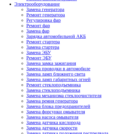
Электрооборудование
Замена генератора
Ремонт генератора
Регулировка фар
Ремонт фар
Замена фар
Зарядка автомобильной АКБ
Ремонт стартера
Замена стартера
Замена ЭБУ
Ремонт ЭБУ
Замена замка зажигания
Замена проводки в автомобиле
Замена ламп ближнего света
Замена ламп габаритных огней
Ремонт стеклоподъемника
Замена стеклоподъемника
Замена механизма стеклоочистителя
Замена ремня генератора
Замена блока предохранителей
Замена форсунки омывателя
Замена насоса омывателя
Замена датчика кислорода
Замена датчика скорости
Замена датчика положения распредвала