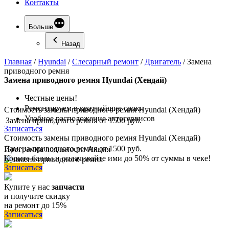
Контакты
Больше
Назад
Главная
/
Hyundai
/
Слесарный ремонт
/
Двигатель
/
Замена
приводного ремня
Замена
приводного ремня Hyundai (Хендай)
Честные цены!
Ремонтируем в кратчайшие сроки
Стоимость замены приводного ремня Hyundai (Хендай)
Удобное расположение автосервисов
Замена приводного ремня
от 1500 руб.
Записаться
Стоимость замены приводного ремня Hyundai (Хендай)
Замена приводного ремня
от 1500 руб.
Программа
лояльности
Акция
Копите баллы и оплачивайте ими до 50% от суммы в чеке!
Записаться
Купите у нас
запчасти
и получите скидку
на ремонт до 15%
Записаться