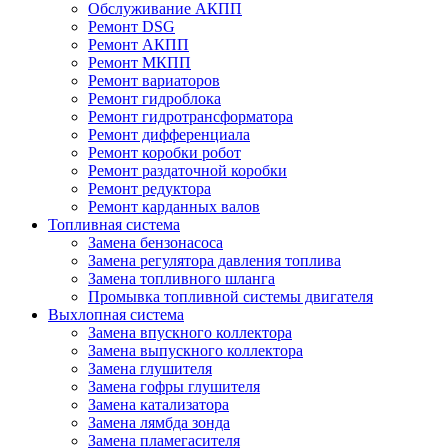
Обслуживание АКПП
Ремонт DSG
Ремонт АКПП
Ремонт МКПП
Ремонт вариаторов
Ремонт гидроблока
Ремонт гидротрансформатора
Ремонт дифференциала
Ремонт коробки робот
Ремонт раздаточной коробки
Ремонт редуктора
Ремонт карданных валов
Топливная система
Замена бензонасоса
Замена регулятора давления топлива
Замена топливного шланга
Промывка топливной системы двигателя
Выхлопная система
Замена впускного коллектора
Замена выпускного коллектора
Замена глушителя
Замена гофры глушителя
Замена катализатора
Замена лямбда зонда
Замена пламегасителя