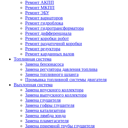
Ремонт АКПП
Ремонт МКПП
Ремонт ЭБУ
Ремонт вариаторов
Ремонт гидроблока
Ремонт гидротрансформатора
Ремонт дифференциала
Ремонт коробки робот
Ремонт раздаточной коробки
Ремонт редуктора
Ремонт карданных валов
Топливная система
Замена бензонасоса
Замена регулятора давления топлива
Замена топливного шланга
Промывка топливной системы двигателя
Выхлопная система
Замена впускного коллектора
Замена выпускного коллектора
Замена глушителя
Замена гофры глушителя
Замена катализатора
Замена лямбда зонда
Замена пламегасителя
Замена приемной трубы глушителя