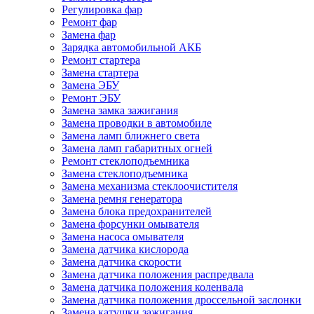
Регулировка фар
Ремонт фар
Замена фар
Зарядка автомобильной АКБ
Ремонт стартера
Замена стартера
Замена ЭБУ
Ремонт ЭБУ
Замена замка зажигания
Замена проводки в автомобиле
Замена ламп ближнего света
Замена ламп габаритных огней
Ремонт стеклоподъемника
Замена стеклоподъемника
Замена механизма стеклоочистителя
Замена ремня генератора
Замена блока предохранителей
Замена форсунки омывателя
Замена насоса омывателя
Замена датчика кислорода
Замена датчика скорости
Замена датчика положения распредвала
Замена датчика положения коленвала
Замена датчика положения дроссельной заслонки
Замена катушки зажигания