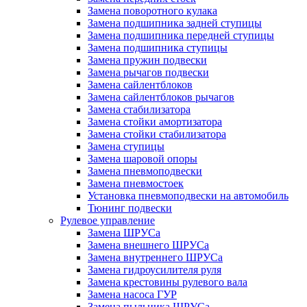
Замена поворотного кулака
Замена подшипника задней ступицы
Замена подшипника передней ступицы
Замена подшипника ступицы
Замена пружин подвески
Замена рычагов подвески
Замена сайлентблоков
Замена сайлентблоков рычагов
Замена стабилизатора
Замена стойки амортизатора
Замена стойки стабилизатора
Замена ступицы
Замена шаровой опоры
Замена пневмоподвески
Замена пневмостоек
Установка пневмоподвески на автомобиль
Тюнинг подвески
Рулевое управление
Замена ШРУСа
Замена внешнего ШРУСа
Замена внутреннего ШРУСа
Замена гидроусилителя руля
Замена крестовины рулевого вала
Замена насоса ГУР
Замена пыльника ШРУСа