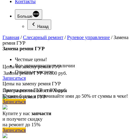
Контакты
Больше
Назад
Главная
/
Слесарный ремонт
/
Рулевое управление
/
Замена
ремня ГУР
Замена
ремня ГУР
Честные цены!
Все автозапчасти в наличии
Цены на замену ремня ГУР
Опытные мастера
Замена ремня ГУР
от 800 руб.
Записаться
Цены на замену ремня ГУР
Замена ремня ГУР
от 800 руб.
Программа
лояльности
Акция
Копите баллы и оплачивайте ими до 50% от суммы в чеке!
Записаться
Купите у нас
запчасти
и получите скидку
на ремонт до 15%
Записаться