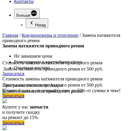
Контакты
Больше
Назад
Главная
/
Кондиционеры и отопление
/
Замена натяжителя
приводного ремня
Замена
натяжителя приводного ремня
Не завышаем цены
Ремонтируем в кратчайшие сроки
Стоимость замены натяжителя приводного ремня
Опытные мастера
Замена натяжителя приводного ремня
от 500 руб.
Записаться
Стоимость замены натяжителя приводного ремня
Замена натяжителя приводного ремня
от 500 руб.
Программа
лояльности
Акция
Копите баллы и оплачивайте ими до 50% от суммы в чеке!
Записаться
Купите у нас
запчасти
и получите скидку
на ремонт до 15%
Записаться