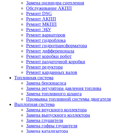
Замена цилиндра сцепления
Обслуживание АКПП
Ремонт DSG
Ремонт АКПП
Ремонт МКПП
Ремонт ЭБУ
Ремонт вариаторов
Ремонт гидроблока
Ремонт гидротрансформатора
Ремонт дифференциала
Ремонт коробки робот
Ремонт раздаточной коробки
Ремонт редуктора
Ремонт карданных валов
Топливная система
Замена бензонасоса
Замена регулятора давления топлива
Замена топливного шланга
Промывка топливной системы двигателя
Выхлопная система
Замена впускного коллектора
Замена выпускного коллектора
Замена глушителя
Замена гофры глушителя
Замена катализатора