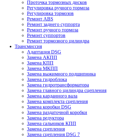
Проточка тормозных дисков
Регулировка ручного тормоза
Регулировка тормозов
Ремонт ABS
Ремонт заднего суппорта
Ремонт ручного тормоза
Ремонт суппортов
Ремонт тормозного цилиндра
Трансмиссия
Адаптация DSG
Замена АКПП
Замена КПП
Замена МКПП
Замена выжимного подшипника
Замена гидроблока
Замена гидротрансформатора
Замена главного цилиндра сцепления
Замена карданного вала
Замена комплекта сцепления
Замена коробки DSG
Замена раздаточной коробки
Замена редуктора
Замена сальников КПП
Замена сцепления
Замена сцепления DSG 7