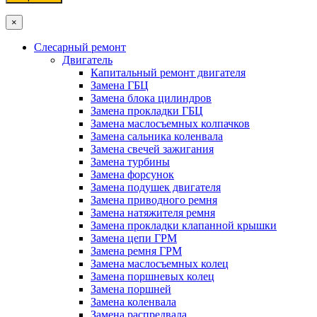
×
Слесарный ремонт
Двигатель
Капитальный ремонт двигателя
Замена ГБЦ
Замена блока цилиндров
Замена прокладки ГБЦ
Замена маслосъемных колпачков
Замена сальника коленвала
Замена свечей зажигания
Замена турбины
Замена форсунок
Замена подушек двигателя
Замена приводного ремня
Замена натяжителя ремня
Замена прокладки клапанной крышки
Замена цепи ГРМ
Замена ремня ГРМ
Замена маслосъемных колец
Замена поршневых колец
Замена поршней
Замена коленвала
Замена распредвала