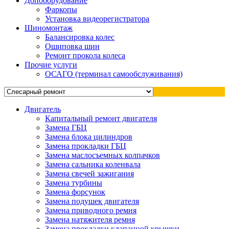
Допоборудование
Фаркопы
Установка видеорегистратора
Шиномонтаж
Балансировка колес
Ошиповка шин
Ремонт прокола колеса
Прочие услуги
ОСАГО (терминал самообслуживания)
Двигатель
Капитальный ремонт двигателя
Замена ГБЦ
Замена блока цилиндров
Замена прокладки ГБЦ
Замена маслосъемных колпачков
Замена сальника коленвала
Замена свечей зажигания
Замена турбины
Замена форсунок
Замена подушек двигателя
Замена приводного ремня
Замена натяжителя ремня
Замена прокладки клапанной крышки