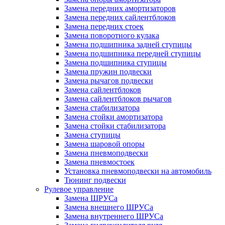
Замена передних амортизаторов
Замена передних сайлентблоков
Замена передних стоек
Замена поворотного кулака
Замена подшипника задней ступицы
Замена подшипника передней ступицы
Замена подшипника ступицы
Замена пружин подвески
Замена рычагов подвески
Замена сайлентблоков
Замена сайлентблоков рычагов
Замена стабилизатора
Замена стойки амортизатора
Замена стойки стабилизатора
Замена ступицы
Замена шаровой опоры
Замена пневмоподвески
Замена пневмостоек
Установка пневмоподвески на автомобиль
Тюнинг подвески
Рулевое управление
Замена ШРУСа
Замена внешнего ШРУСа
Замена внутреннего ШРУСа