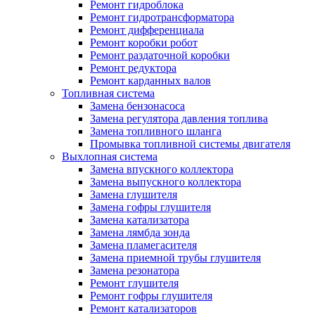
Ремонт гидроблока
Ремонт гидротрансформатора
Ремонт дифференциала
Ремонт коробки робот
Ремонт раздаточной коробки
Ремонт редуктора
Ремонт карданных валов
Топливная система
Замена бензонасоса
Замена регулятора давления топлива
Замена топливного шланга
Промывка топливной системы двигателя
Выхлопная система
Замена впускного коллектора
Замена выпускного коллектора
Замена глушителя
Замена гофры глушителя
Замена катализатора
Замена лямбда зонда
Замена пламегасителя
Замена приемной трубы глушителя
Замена резонатора
Ремонт глушителя
Ремонт гофры глушителя
Ремонт катализаторов