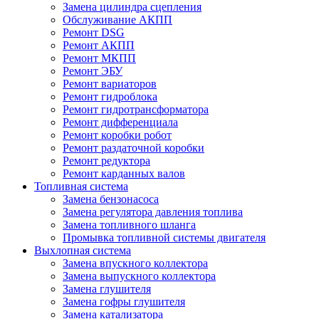
Замена цилиндра сцепления
Обслуживание АКПП
Ремонт DSG
Ремонт АКПП
Ремонт МКПП
Ремонт ЭБУ
Ремонт вариаторов
Ремонт гидроблока
Ремонт гидротрансформатора
Ремонт дифференциала
Ремонт коробки робот
Ремонт раздаточной коробки
Ремонт редуктора
Ремонт карданных валов
Топливная система
Замена бензонасоса
Замена регулятора давления топлива
Замена топливного шланга
Промывка топливной системы двигателя
Выхлопная система
Замена впускного коллектора
Замена выпускного коллектора
Замена глушителя
Замена гофры глушителя
Замена катализатора