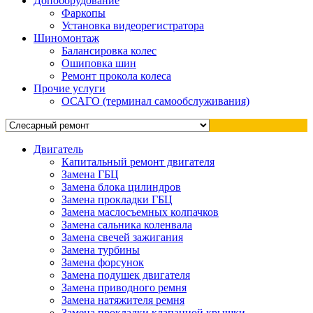
Допоборудование
Фаркопы
Установка видеорегистратора
Шиномонтаж
Балансировка колес
Ошиповка шин
Ремонт прокола колеса
Прочие услуги
ОСАГО (терминал самообслуживания)
Двигатель
Капитальный ремонт двигателя
Замена ГБЦ
Замена блока цилиндров
Замена прокладки ГБЦ
Замена маслосъемных колпачков
Замена сальника коленвала
Замена свечей зажигания
Замена турбины
Замена форсунок
Замена подушек двигателя
Замена приводного ремня
Замена натяжителя ремня
Замена прокладки клапанной крышки