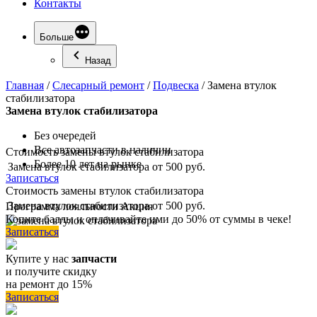
Контакты
Больше
Назад
Главная
/
Слесарный ремонт
/
Подвеска
/
Замена втулок
стабилизатора
Замена
втулок стабилизатора
Без очередей
Все автозапчасти в наличии
Стоимость замены втулок стабилизатора
Более 10 лет на рынке
Замена втулок стабилизатора
от 500 руб.
Записаться
Стоимость замены втулок стабилизатора
Замена втулок стабилизатора
от 500 руб.
Программа
лояльности
Акция
Копите баллы и оплачивайте ими до 50% от суммы в чеке!
Записаться
Купите у нас
запчасти
и получите скидку
на ремонт до 15%
Записаться