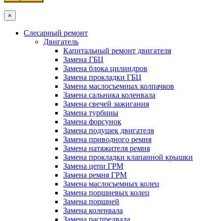
×
Слесарный ремонт
Двигатель
Капитальный ремонт двигателя
Замена ГБЦ
Замена блока цилиндров
Замена прокладки ГБЦ
Замена маслосъемных колпачков
Замена сальника коленвала
Замена свечей зажигания
Замена турбины
Замена форсунок
Замена подушек двигателя
Замена приводного ремня
Замена натяжителя ремня
Замена прокладки клапанной крышки
Замена цепи ГРМ
Замена ремня ГРМ
Замена маслосъемных колец
Замена поршневых колец
Замена поршней
Замена коленвала
Замена распредвала