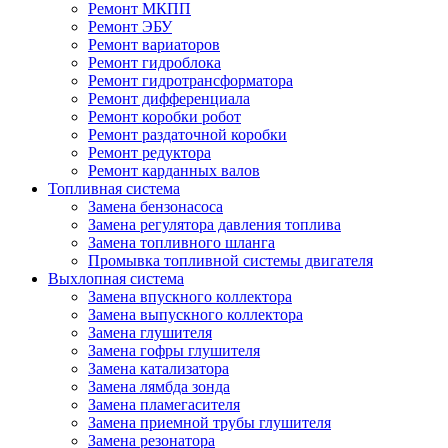
Ремонт МКПП
Ремонт ЭБУ
Ремонт вариаторов
Ремонт гидроблока
Ремонт гидротрансформатора
Ремонт дифференциала
Ремонт коробки робот
Ремонт раздаточной коробки
Ремонт редуктора
Ремонт карданных валов
Топливная система
Замена бензонасоса
Замена регулятора давления топлива
Замена топливного шланга
Промывка топливной системы двигателя
Выхлопная система
Замена впускного коллектора
Замена выпускного коллектора
Замена глушителя
Замена гофры глушителя
Замена катализатора
Замена лямбда зонда
Замена пламегасителя
Замена приемной трубы глушителя
Замена резонатора