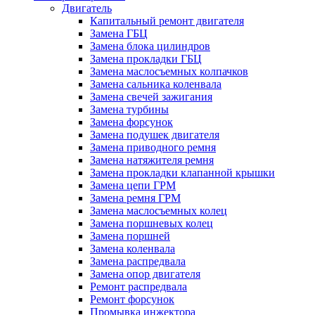
Двигатель
Капитальный ремонт двигателя
Замена ГБЦ
Замена блока цилиндров
Замена прокладки ГБЦ
Замена маслосъемных колпачков
Замена сальника коленвала
Замена свечей зажигания
Замена турбины
Замена форсунок
Замена подушек двигателя
Замена приводного ремня
Замена натяжителя ремня
Замена прокладки клапанной крышки
Замена цепи ГРМ
Замена ремня ГРМ
Замена маслосъемных колец
Замена поршневых колец
Замена поршней
Замена коленвала
Замена распредвала
Замена опор двигателя
Ремонт распредвала
Ремонт форсунок
Промывка инжектора