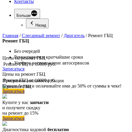
Контакты
Больше
Назад
Главная
/
Слесарный ремонт
/
Двигатель
/
Ремонт ГБЦ
Ремонт
ГБЦ
Без очередей
Ремонтируем в кратчайшие сроки
Цены на ремонт ГБЦ
Удобное расположение автосервисов
Ремонт ГБЦ
от 10000 руб.
Записаться
Цены на ремонт ГБЦ
Ремонт ГБЦ
от 10000 руб.
Программа
лояльности
Акция
Копите баллы и оплачивайте ими до 50% от суммы в чеке!
Записаться
Купите у нас
запчасти
и получите скидку
на ремонт до 15%
Записаться
Диагностика ходовой
бесплатно