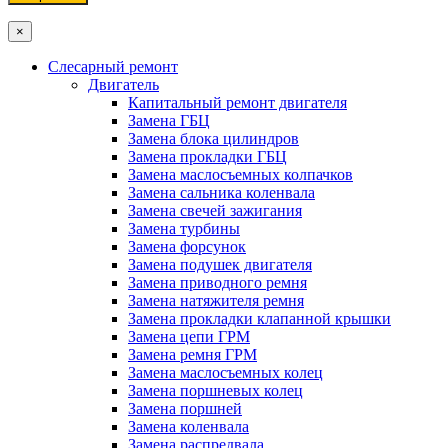
×
Слесарный ремонт
Двигатель
Капитальный ремонт двигателя
Замена ГБЦ
Замена блока цилиндров
Замена прокладки ГБЦ
Замена маслосъемных колпачков
Замена сальника коленвала
Замена свечей зажигания
Замена турбины
Замена форсунок
Замена подушек двигателя
Замена приводного ремня
Замена натяжителя ремня
Замена прокладки клапанной крышки
Замена цепи ГРМ
Замена ремня ГРМ
Замена маслосъемных колец
Замена поршневых колец
Замена поршней
Замена коленвала
Замена распредвала