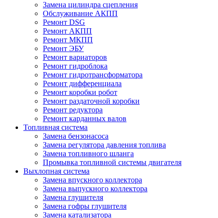
Замена цилиндра сцепления
Обслуживание АКПП
Ремонт DSG
Ремонт АКПП
Ремонт МКПП
Ремонт ЭБУ
Ремонт вариаторов
Ремонт гидроблока
Ремонт гидротрансформатора
Ремонт дифференциала
Ремонт коробки робот
Ремонт раздаточной коробки
Ремонт редуктора
Ремонт карданных валов
Топливная система
Замена бензонасоса
Замена регулятора давления топлива
Замена топливного шланга
Промывка топливной системы двигателя
Выхлопная система
Замена впускного коллектора
Замена выпускного коллектора
Замена глушителя
Замена гофры глушителя
Замена катализатора