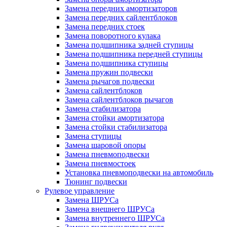
Замена передних амортизаторов
Замена передних сайлентблоков
Замена передних стоек
Замена поворотного кулака
Замена подшипника задней ступицы
Замена подшипника передней ступицы
Замена подшипника ступицы
Замена пружин подвески
Замена рычагов подвески
Замена сайлентблоков
Замена сайлентблоков рычагов
Замена стабилизатора
Замена стойки амортизатора
Замена стойки стабилизатора
Замена ступицы
Замена шаровой опоры
Замена пневмоподвески
Замена пневмостоек
Установка пневмоподвески на автомобиль
Тюнинг подвески
Рулевое управление
Замена ШРУСа
Замена внешнего ШРУСа
Замена внутреннего ШРУСа