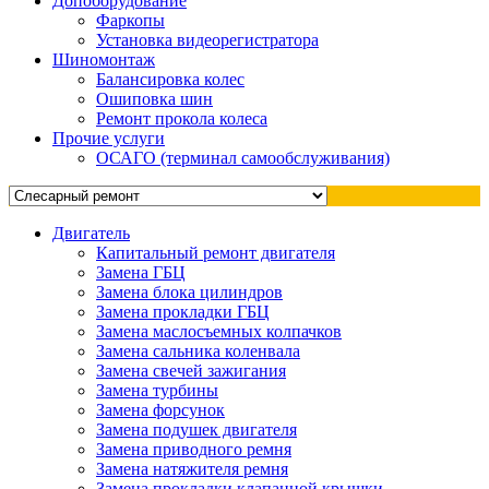
Допоборудование
Фаркопы
Установка видеорегистратора
Шиномонтаж
Балансировка колес
Ошиповка шин
Ремонт прокола колеса
Прочие услуги
ОСАГО (терминал самообслуживания)
Двигатель
Капитальный ремонт двигателя
Замена ГБЦ
Замена блока цилиндров
Замена прокладки ГБЦ
Замена маслосъемных колпачков
Замена сальника коленвала
Замена свечей зажигания
Замена турбины
Замена форсунок
Замена подушек двигателя
Замена приводного ремня
Замена натяжителя ремня
Замена прокладки клапанной крышки