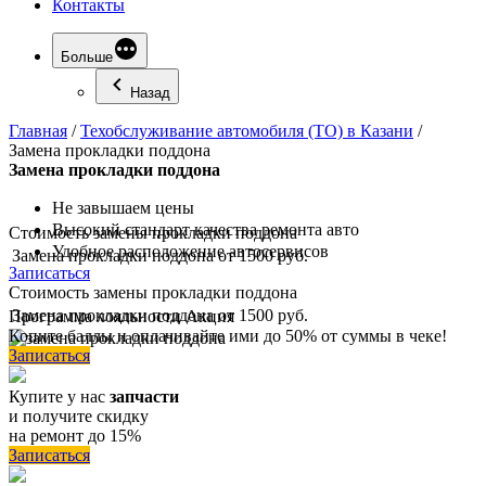
Контакты
Больше
Назад
Главная
/
Техобслуживание автомобиля (ТО) в Казани
/
Замена прокладки поддона
Замена
прокладки поддона
Не завышаем цены
Высокий стандарт качества ремонта авто
Стоимость замены прокладки поддона
Удобное расположение автосервисов
Замена прокладки поддона
от 1500 руб.
Записаться
Стоимость замены прокладки поддона
Замена прокладки поддона
от 1500 руб.
Программа
лояльности
Акция
Копите баллы и оплачивайте ими до 50% от суммы в чеке!
Записаться
Купите у нас
запчасти
и получите скидку
на ремонт до 15%
Записаться