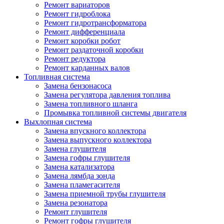
Ремонт вариаторов
Ремонт гидроблока
Ремонт гидротрансформатора
Ремонт дифференциала
Ремонт коробки робот
Ремонт раздаточной коробки
Ремонт редуктора
Ремонт карданных валов
Топливная система
Замена бензонасоса
Замена регулятора давления топлива
Замена топливного шланга
Промывка топливной системы двигателя
Выхлопная система
Замена впускного коллектора
Замена выпускного коллектора
Замена глушителя
Замена гофры глушителя
Замена катализатора
Замена лямбда зонда
Замена пламегасителя
Замена приемной трубы глушителя
Замена резонатора
Ремонт глушителя
Ремонт гофры глушителя