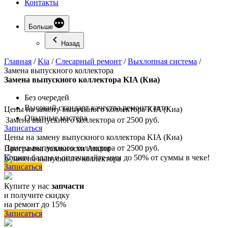
Контакты
Больше
Назад
Главная
/
Kia
/
Слесарный ремонт
/
Выхлопная система
/
Замена выпускного коллектора
Замена
выпускного коллектора KIA (Киа)
Без очередей
Высокий стандарт качества ремонта авто
Цены на замену выпускного коллектора KIA (Киа)
Опытные мастера
Замена выпускного коллектора
от 2500 руб.
Записаться
Цены на замену выпускного коллектора KIA (Киа)
Замена выпускного коллектора
от 2500 руб.
Программа
лояльности
Акция
Копите баллы и оплачивайте ими до 50% от суммы в чеке!
Записаться
Купите у нас
запчасти
и получите скидку
на ремонт до 15%
Записаться