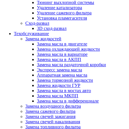
Тюнинг выхлопной системы
Удаление катализатора
Удаление сажевого фильтра
Установка пламегасителя
Сход-развал
3D сход-развал
Техобслуживание
Замена жидкостей
Замена масла в двигателе
Замена охлаждающей жидкости
Замена масла в вариаторе
Замена масла в АКПП
Замена масла раздаточной коробки
Экспресс замена масла
Аппаратная замена масла
Замена тормозной жидкости
Замена жидкости ГУР
Замена масла в мостах авто
Замена масла МКПП
Замена масла в дифференциале
Замена воздушного фильтра
Замена сажевого фильтра
Замена свечей зажигания
Замена свечей накаливания
Замена топливного фильтра