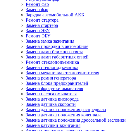
Ремонт фар
Замена фар
Зарядка автомобильной АКБ
Ремонт стартера
Замена стартера
Замена ЭБУ
Ремонт ЭБУ
Замена замка зажигания
Замена проводки в автомобиле
Замена ламп ближнего света
Замена ламп габаритных огней
Ремонт стеклоподъемника
Замена стеклоподъемника
Замена механизма стеклоочистителя
Замена ремня генератора
Замена блока предохранителей
Замена форсунки омывателя
Замена насоса омывателя
Замена датчика кислорода
Замена датчика скорости
Замена датчика положения распредвала
Замена датчика положения коленвала
Замена датчика положения дроссельной заслонки
Замена катушки зажигания
Замена проводов высокого напряжения