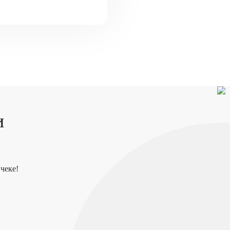
и
чеке!