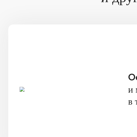
О
и 
в 