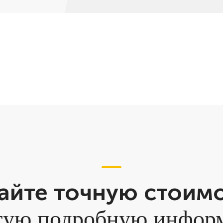
айте точную стоим
гую подробную инфо