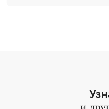
Узн
и дру