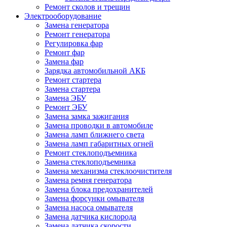
Ремонт сколов и трещин
Электрооборудование
Замена генератора
Ремонт генератора
Регулировка фар
Ремонт фар
Замена фар
Зарядка автомобильной АКБ
Ремонт стартера
Замена стартера
Замена ЭБУ
Ремонт ЭБУ
Замена замка зажигания
Замена проводки в автомобиле
Замена ламп ближнего света
Замена ламп габаритных огней
Ремонт стеклоподъемника
Замена стеклоподъемника
Замена механизма стеклоочистителя
Замена ремня генератора
Замена блока предохранителей
Замена форсунки омывателя
Замена насоса омывателя
Замена датчика кислорода
Замена датчика скорости