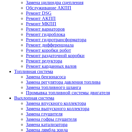
Замена цилиндра сцепления
Обслуживание АКПП
Ремонт DSG
Ремонт АКПП
Ремонт МКПП
Ремонт вариаторов
Ремонт гидроблока
Ремонт гидротрансформатора
Ремонт дифференциала
Ремонт коробки робот
Ремонт раздаточной коробки
Ремонт редуктора
Ремонт карданных валов
Топливная система
Замена бензонасоса
Замена регулятора давления топлива
Замена топливного шланга
Промывка топливной системы двигателя
Выхлопная система
Замена впускного коллектора
Замена выпускного коллектора
Замена глушителя
Замена гофры глушителя
Замена катализатора
Замена лямбда зонда