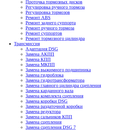
Проточка тормозных дисков
Регулировка ручного тормоза
Регулировка тормозов
Ремонт ABS
Ремонт заднего суппорта
Ремонт ручного тормоза
Ремонт суппортов
Ремонт тормозного цилиндра
Трансмиссия
Адаптация DSG
Замена АКПП
Замена КПП
Замена МКПП
Замена выжимного подшипника
Замена гидроблока
Замена гидротрансформатора
Замена главного цилиндра сцепления
Замена карданного вала
Замена комплекта сцепления
Замена коробки DSG
Замена раздаточной коробки
Замена редуктора
Замена сальников КПП
Замена сцепления
Замена сцепления DSG 7