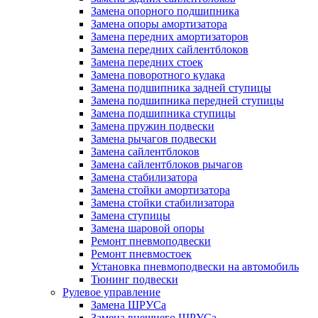
Замена опорного подшипника
Замена опоры амортизатора
Замена передних амортизаторов
Замена передних сайлентблоков
Замена передних стоек
Замена поворотного кулака
Замена подшипника задней ступицы
Замена подшипника передней ступицы
Замена подшипника ступицы
Замена пружин подвески
Замена рычагов подвески
Замена сайлентблоков
Замена сайлентблоков рычагов
Замена стабилизатора
Замена стойки амортизатора
Замена стойки стабилизатора
Замена ступицы
Замена шаровой опоры
Ремонт пневмоподвески
Ремонт пневмостоек
Установка пневмоподвески на автомобиль
Тюнинг подвески
Рулевое управление
Замена ШРУСа
Замена внешнего ШРУСа