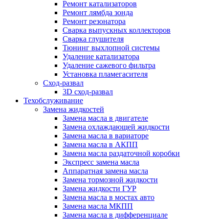
Ремонт катализаторов
Ремонт лямбда зонда
Ремонт резонатора
Сварка выпускных коллекторов
Сварка глушителя
Тюнинг выхлопной системы
Удаление катализатора
Удаление сажевого фильтра
Установка пламегасителя
Сход-развал
3D сход-развал
Техобслуживание
Замена жидкостей
Замена масла в двигателе
Замена охлаждающей жидкости
Замена масла в вариаторе
Замена масла в АКПП
Замена масла раздаточной коробки
Экспресс замена масла
Аппаратная замена масла
Замена тормозной жидкости
Замена жидкости ГУР
Замена масла в мостах авто
Замена масла МКПП
Замена масла в дифференциале