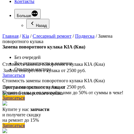
Контакты
Больше
Назад
Главная
/
Kia
/
Слесарный ремонт
/
Подвеска
/
Замена
поворотного кулака
Замена
поворотного кулака KIA (Киа)
Без очередей
Все автозапчасти в наличии
Стоимость замены поворотного кулака KIA (Киа)
Опытные мастера
Замена поворотного кулака
от 2500 руб.
Записаться
Стоимость замены поворотного кулака KIA (Киа)
Замена поворотного кулака
от 2500 руб.
Программа
лояльности
Акция
Копите баллы и оплачивайте ими до 50% от суммы в чеке!
Записаться
Купите у нас
запчасти
и получите скидку
на ремонт до 15%
Записаться