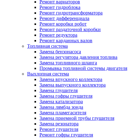
Ремонт вариаторов
Ремонт гидроблока
Ремонт гидротрансформатора
Ремонт дифференциала
Ремонт коробки робот
Ремонт раздаточной коробки
Ремонт редуктора
Ремонт карданных валов
Топливная система
Замена бензонасоса
Замена регулятора давления топлива
Замена топливного шланга
Промывка топливной системы двигателя
Выхлопная система
Замена впускного коллектора
Замена выпускного коллектора
Замена глушителя
Замена гофры глушителя
Замена катализатора
Замена лямбда зонда
Замена пламегасителя
Замена приемной трубы глушителя
Замена резонатора
Ремонт глушителя
Ремонт гофры глушителя