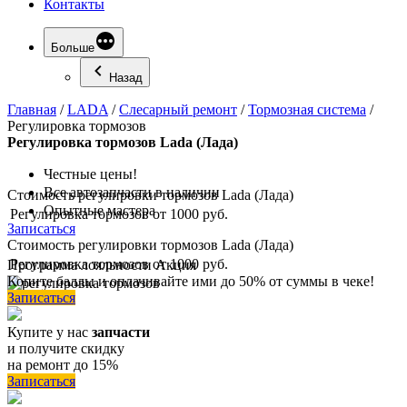
Контакты
Больше
Назад
Главная
/
LADA
/
Слесарный ремонт
/
Тормозная система
/
Регулировка тормозов
Регулировка
тормозов Lada (Лада)
Честные цены!
Все автозапчасти в наличии
Стоимость регулировки тормозов Lada (Лада)
Опытные мастера
Регулировка тормозов
от 1000 руб.
Записаться
Стоимость регулировки тормозов Lada (Лада)
Регулировка тормозов
от 1000 руб.
Программа
лояльности
Акция
Копите баллы и оплачивайте ими до 50% от суммы в чеке!
Записаться
Купите у нас
запчасти
и получите скидку
на ремонт до 15%
Записаться