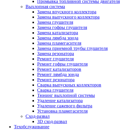
Промывка топливной системы двигателя
Выхлопная система
Замена впускного коллектора
Замена выпускного коллектора
Замена глушителя
Замена гофры глушителя
Замена катализатора
Замена лямбда зонда
Замена пламегасителя
Замена приемной трубы глушителя
Замена резонатора
Ремонт глушителя
Ремонт гофры глушителя
Ремонт катализаторов
Ремонт лямбда зонда
Ремонт резонатора
Сварка выпускных коллекторов
Сварка глушителя
Тюнинг выхлопной системы
Удаление катализатора
Удаление сажевого фильтра
Установка пламегасителя
Сход-развал
3D сход-развал
Техобслуживание