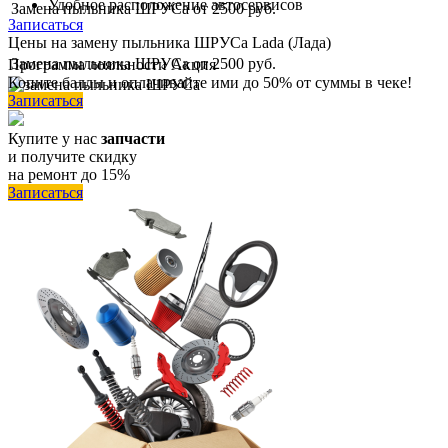
Удобное расположение автосервисов
Замена пыльника ШРУСа
от 2500 руб.
Записаться
Цены на замену пыльника ШРУСа Lada (Лада)
Замена пыльника ШРУСа
от 2500 руб.
Программа
лояльности
Акция
Копите баллы и оплачивайте ими до 50% от суммы в чеке!
Записаться
Купите у нас
запчасти
и получите скидку
на ремонт до 15%
Записаться