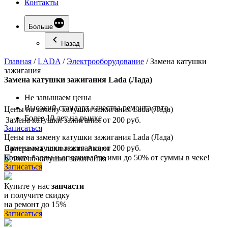
Контакты
Больше
Назад
Главная
/
LADA
/
Электрооборудование
/
Замена катушки
зажигания
Замена
катушки зажигания Lada (Лада)
Не завышаем цены
Высокий стандарт качества ремонта авто
Цены на замену катушки зажигания Lada (Лада)
Более 10 лет на рынке
Замена катушки зажигания
от 200 руб.
Записаться
Цены на замену катушки зажигания Lada (Лада)
Замена катушки зажигания
от 200 руб.
Программа
лояльности
Акция
Копите баллы и оплачивайте ими до 50% от суммы в чеке!
Записаться
Купите у нас
запчасти
и получите скидку
на ремонт до 15%
Записаться