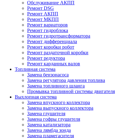
Обслуживание АКПП
Ремонт DSG
Ремонт АКПП
Ремонт МКПП
Ремонт вариаторов
Ремонт гидроблока
Ремонт гидротрансформатора
Ремонт дифференциала
Ремонт коробки робот
Ремонт раздаточной коробки
Ремонт редуктора
Ремонт карданных валов
Топливная система
Замена бензонасоса
Замена регулятора давления топлива
Замена топливного шланга
Промывка топливной системы двигателя
Выхлопная система
Замена впускного коллектора
Замена выпускного коллектора
Замена глушителя
Замена гофры глушителя
Замена катализатора
Замена лямбда зонда
Замена пламегасителя