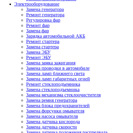
Электрооборудование
Замена генератора
Ремонт генератора
Регулировка фар
Ремонт фар
Замена фар
Зарядка автомобильной АКБ
Ремонт стартера
Замена стартера
Замена ЭБУ
Ремонт ЭБУ
Замена замка зажигания
Замена проводки в автомобиле
Замена ламп ближнего света
Замена ламп габаритных огней
Ремонт стеклоподъемника
Замена стеклоподъемника
Замена механизма стеклоочистителя
Замена ремня генератора
Замена блока предохранителей
Замена форсунки омывателя
Замена насоса омывателя
Замена датчика кислорода
Замена датчика скорости
Замена датчика положения распредвала