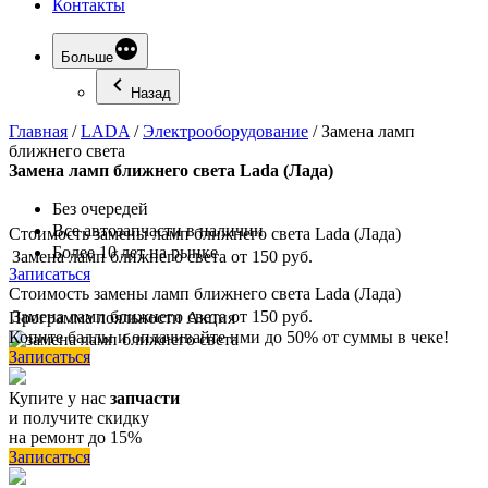
Контакты
Больше
Назад
Главная
/
LADA
/
Электрооборудование
/
Замена ламп
ближнего света
Замена
ламп ближнего света Lada (Лада)
Без очередей
Все автозапчасти в наличии
Стоимость замены ламп ближнего света Lada (Лада)
Более 10 лет на рынке
Замена ламп ближнего света
от 150 руб.
Записаться
Стоимость замены ламп ближнего света Lada (Лада)
Замена ламп ближнего света
от 150 руб.
Программа
лояльности
Акция
Копите баллы и оплачивайте ими до 50% от суммы в чеке!
Записаться
Купите у нас
запчасти
и получите скидку
на ремонт до 15%
Записаться