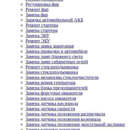
Регулировка фар
Ремонт фар
Замена фар
Зарядка автомобильной АКБ
Ремонт стартера
Замена стартера
Замена ЭБУ
Ремонт ЭБУ
Замена замка зажигания
Замена проводки в автомобиле
Замена ламп ближнего света
Замена ламп габаритных огней
Ремонт стеклоподъемника
Замена стеклоподъемника
Замена механизма стеклоочистителя
Замена ремня генератора
Замена блока предохранителей
Замена форсунки омывателя
Замена насоса омывателя
Замена датчика кислорода
Замена датчика скорости
Замена датчика положения распредвала
Замена датчика положения коленвала
Замена датчика положения дроссельной заслонки
Замена катушки зажигания