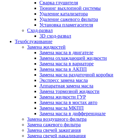
Сварка глушителя
Тюнинг выхлопной системы
Удаление катализатора
Удаление сажевого фильтра
Установка пламегасителя
Сход-развал
3D сход-развал
Техобслуживание
Замена жидкостей
Замена масла в двигателе
Замена охлаждающей жидкости
Замена масла в вариаторе
Замена масла в АКПП
Замена масла раздаточной коробки
Экспресс замена масла
Аппаратная замена масла
Замена тормозной жидкости
Замена жидкости ГУР
Замена масла в мостах авто
Замена масла МКПП
Замена масла в дифференциале
Замена воздушного фильтра
Замена сажевого фильтра
Замена свечей зажигания
Замена свечей накаливания