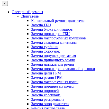
×
Слесарный ремонт
Двигатель
Капитальный ремонт двигателя
Замена ГБЦ
Замена блока цилиндров
Замена прокладки ГБЦ
Замена маслосъемных колпачков
Замена сальника коленвала
Замена турбины
Замена форсунок
Замена подушек двигателя
Замена приводного ремня
Замена натяжителя ремня
Замена прокладки клапанной крышки
Замена цепи ГРМ
Замена ремня ГРМ
Замена маслосъемных колец
Замена поршневых колец
Замена поршней
Замена коленвала
Замена распредвала
Замена опор двигателя
Ремонт распредвала