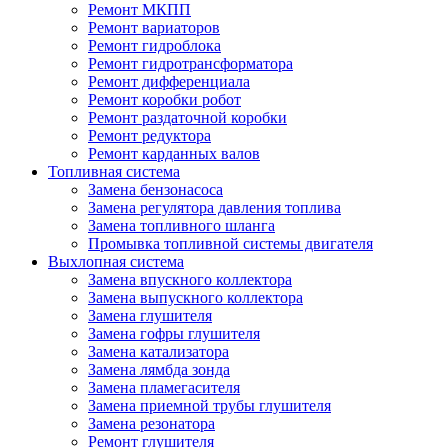
Ремонт МКПП
Ремонт вариаторов
Ремонт гидроблока
Ремонт гидротрансформатора
Ремонт дифференциала
Ремонт коробки робот
Ремонт раздаточной коробки
Ремонт редуктора
Ремонт карданных валов
Топливная система
Замена бензонасоса
Замена регулятора давления топлива
Замена топливного шланга
Промывка топливной системы двигателя
Выхлопная система
Замена впускного коллектора
Замена выпускного коллектора
Замена глушителя
Замена гофры глушителя
Замена катализатора
Замена лямбда зонда
Замена пламегасителя
Замена приемной трубы глушителя
Замена резонатора
Ремонт глушителя