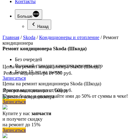
Контакты
Больше
Назад
Главная
/
Skoda
/
Кондиционеры и отопление
/
Ремонт
кондиционера
Ремонт
кондиционера Skoda (Шкода)
Без очередей
Высокий стандарт качества ремонта авто
Цены на ремонт кондиционера Skoda (Шкода)
Более 10 лет на рынке
Ремонт кодиционера
от 500 руб.
Записаться
Цены на ремонт кондиционера Skoda (Шкода)
Ремонт кодиционера
от 500 руб.
Программа
лояльности
Акция
Копите баллы и оплачивайте ими до 50% от суммы в чеке!
Записаться
Купите у нас
запчасти
и получите скидку
на ремонт до 15%
Записаться