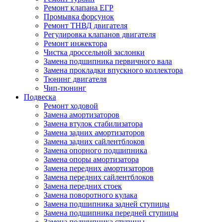
Ремонт клапана ЕГР
Промывка форсунок
Ремонт ТНВД двигателя
Регулировка клапанов двигателя
Ремонт инжектора
Чистка дроссельной заслонки
Замена подшипника первичного вала
Замена прокладки впускного коллектора
Тюнинг двигателя
Чип-тюнинг
Подвеска
Ремонт ходовой
Замена амортизаторов
Замена втулок стабилизатора
Замена задних амортизаторов
Замена задних сайлентблоков
Замена опорного подшипника
Замена опоры амортизатора
Замена передних амортизаторов
Замена передних сайлентблоков
Замена передних стоек
Замена поворотного кулака
Замена подшипника задней ступицы
Замена подшипника передней ступицы
Замена подшипника ступицы