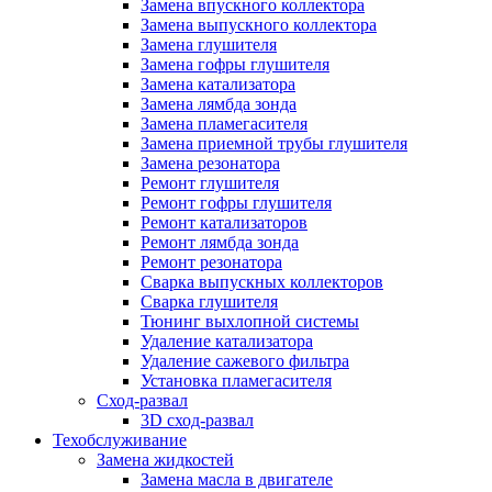
Замена впускного коллектора
Замена выпускного коллектора
Замена глушителя
Замена гофры глушителя
Замена катализатора
Замена лямбда зонда
Замена пламегасителя
Замена приемной трубы глушителя
Замена резонатора
Ремонт глушителя
Ремонт гофры глушителя
Ремонт катализаторов
Ремонт лямбда зонда
Ремонт резонатора
Сварка выпускных коллекторов
Сварка глушителя
Тюнинг выхлопной системы
Удаление катализатора
Удаление сажевого фильтра
Установка пламегасителя
Сход-развал
3D сход-развал
Техобслуживание
Замена жидкостей
Замена масла в двигателе