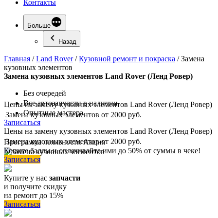
Контакты
Больше
Назад
Главная
/
Land Rover
/
Кузовной ремонт и покраска
/
Замена
кузовных элементов
Замена
кузовных элементов Land Rover (Ленд Ровер)
Без очередей
Все автозапчасти в наличии
Цены на замену кузовных элементов Land Rover (Ленд Ровер)
Опытные мастера
Замена кузовных элементов
от 2000 руб.
Записаться
Цены на замену кузовных элементов Land Rover (Ленд Ровер)
Замена кузовных элементов
от 2000 руб.
Программа
лояльности
Акция
Копите баллы и оплачивайте ими до 50% от суммы в чеке!
Записаться
Купите у нас
запчасти
и получите скидку
на ремонт до 15%
Записаться