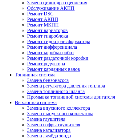
Замена цилиндра сцепления
Обслуживание АКПП
Ремонт DSG
Ремонт АКПП
Ремонт МКПП
Ремонт вариаторов
Ремонт гидроблока
Ремонт гидротрансформатора
Ремонт дифференциала
Ремонт коробки робот
Ремонт раздаточной коробки
Ремонт редуктора
Ремонт карданных валов
Топливная система
Замена бензонасоса
Замена регулятора давления топлива
Замена топливного шланга
Промывка топливной системы двигателя
Выхлопная система
Замена впускного коллектора
Замена выпускного коллектора
Замена глушителя
Замена гофры глушителя
Замена катализатора
Замена лямбда зонда