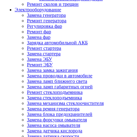
Ремонт сколов и трещин
Электрооборудование
Замена генератора
Ремонт генератора
Регулировка фар
Ремонт фар
Замена фар
Зарядка автомобильной АКБ
Ремонт стартера
Замена стартера
Замена ЭБУ
Ремонт ЭБУ
Замена замка зажигания
Замена проводки в автомобиле
Замена ламп ближнего света
Замена ламп габаритных огней
Ремонт стеклоподъемника
Замена стеклоподъемника
Замена механизма стеклоочистителя
Замена ремня генератора
Замена блока предохранителей
Замена форсунки омывателя
Замена насоса омывателя
Замена датчика кислорода
Замена датчика скорости