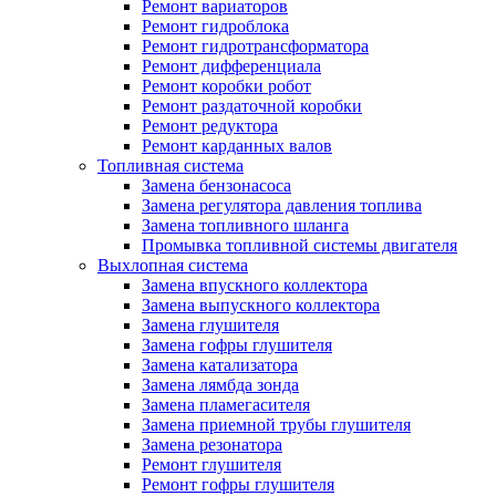
Ремонт вариаторов
Ремонт гидроблока
Ремонт гидротрансформатора
Ремонт дифференциала
Ремонт коробки робот
Ремонт раздаточной коробки
Ремонт редуктора
Ремонт карданных валов
Топливная система
Замена бензонасоса
Замена регулятора давления топлива
Замена топливного шланга
Промывка топливной системы двигателя
Выхлопная система
Замена впускного коллектора
Замена выпускного коллектора
Замена глушителя
Замена гофры глушителя
Замена катализатора
Замена лямбда зонда
Замена пламегасителя
Замена приемной трубы глушителя
Замена резонатора
Ремонт глушителя
Ремонт гофры глушителя