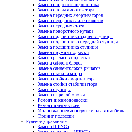
Замена опорного подшипника
Замена опоры амортизатора
Замена передних амортизаторов
Замена передних сайлентблоков
Замена передних стоек
Замена поворотного кулака
Замена подшипника задней ступицы
Замена подшипника передней ступицы
Замена подшипника ступицы
Замена пружин подвески
Замена рычагов подвески
Замена сайлентблоков
Замена сайлентблоков рычагов
Замена стабилизатора
Замена стойки амортизатора
Замена стойки стабилизатора
Замена ступицы
Замена шаровой опоры
Ремонт пневмоподвески
Ремонт пневмостоек
Установка пневмоподвески на автомобиль
Тюнинг подвески
Рулевое управление
Замена ШРУСа
Замена внешнего ШРУСа