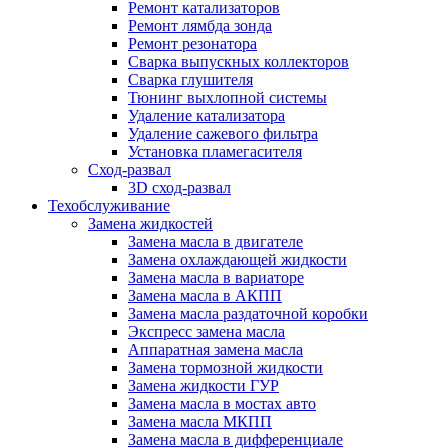
Ремонт катализаторов
Ремонт лямбда зонда
Ремонт резонатора
Сварка выпускных коллекторов
Сварка глушителя
Тюнинг выхлопной системы
Удаление катализатора
Удаление сажевого фильтра
Установка пламегасителя
Сход-развал
3D сход-развал
Техобслуживание
Замена жидкостей
Замена масла в двигателе
Замена охлаждающей жидкости
Замена масла в вариаторе
Замена масла в АКПП
Замена масла раздаточной коробки
Экспресс замена масла
Аппаратная замена масла
Замена тормозной жидкости
Замена жидкости ГУР
Замена масла в мостах авто
Замена масла МКПП
Замена масла в дифференциале