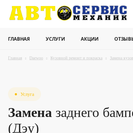
ГЛАВНАЯ
УСЛУГИ
АКЦИИ
ОТЗЫВ
Главная
Daewoo
Кузовной ремонт и покраска
Замена кузо
Услуга
Замена
заднего бамп
(Дэу)