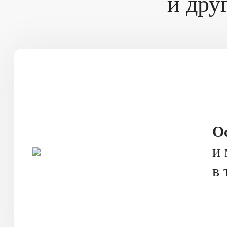
и дру
О
и 
в 