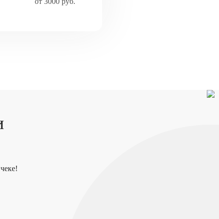
от 3000 руб.
и
чеке!