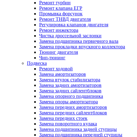
Ремонт турбин
Ремонт клапана ЕГР
Промывка форсунок
Ремонт ТНВД двигателя
Регулировка клапанов двигателя
Ремонт инжектора
Чистка дроссельной заслонки
Замена подшипника первичного вала
Замена прокладки впускного коллектора
Тюнинг двигателя
Чип-тюнинг
Подвеска
Ремонт ходовой
Замена амортизаторов
Замена втулок стабилизатора
Замена задних амортизаторов
Замена задних сайлентблоков
Замена опорного подшипника
Замена опоры амортизатора
Замена передних амортизаторов
Замена передних сайлентблоков
Замена передних стоек
Замена поворотного кулака
Замена подшипника задней ступицы
Замена подшипника передней ступицы